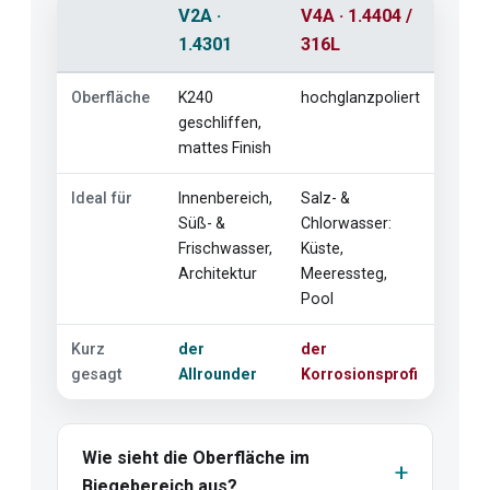
V2A ·
V4A · 1.4404 /
1.4301
316L
Oberfläche
K240
hochglanzpoliert
geschliffen,
mattes Finish
Ideal für
Innenbereich,
Salz- &
Süß- &
Chlorwasser:
Frischwasser,
Küste,
Architektur
Meeressteg,
Pool
Kurz
der
der
gesagt
Allrounder
Korrosionsprofi
Wie sieht die Oberfläche im
Biegebereich aus?