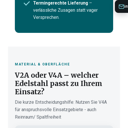
Termingerechte Lieferung
–
i
verlässliche Zusagen statt vager
Versprechen.
MATERIAL & OBERFLÄCHE
V2A oder V4A – welcher
Edelstahl passt zu Ihrem
Einsatz?
Die kurze Entscheidungshilfe: Nutzen Sie V4A
für anspruchsvolle Einsatzgebiete - auch
Reinraum/ Spaltfreiheit