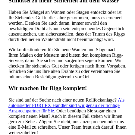
Schlüssel zu mehr Sicherheit auf dem Wasser
Haben Sie Mängel an Wanten oder Stagen entdeckt oder ist
Ihr Stehendes Gut in die Jahre gekommen, muss es erneuert
werden. Denken Sie auch daran, immer sowohl den
beschädigten Draht als auch sein entsprechendes Gegenstück
auszutauschen, um sicherzustellen, dass der Trimm des Riggs
durch den neuen Wantendraht nicht beeinträchtigt wird.
Wir konfektionieren für Sie neue Wanten und Stage nach
Ihren Maßen oder Mustern und bieten den kompletten Rigg-
Service, damit Sie sicher und sorgenfrei segeln können. Wir
checken Ihr stehendes Gut oder fertigen nach Ihren Vorgaben.
Schicken Sie uns Ihre alten Drähte zu oder vereinbaren Sie
mit uns einen Besichtigungstermin vor Ort.
Wir machen Ihr Rigg komplett!
Sie sind auf der Suche nach einer neuen Rollfockanlage?
Als
autorisierter FURLEX Händler sind wir genau der richtige
Ansprechpartner für Sie.
Oder benötigen Sie sogar einen
komplett neuen Mast? Auch in diesem Fall stehen wir Ihnen
gern zur Seite - Zögern Sie nicht, uns anzusprechen oder uns
eine E-Mail zu schreiben. Unser Team freut sich darauf, Ihnen
weiterzuhelfen!