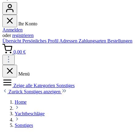
Ihr Konto
Anmelden
oder
registrieren
Übersicht
Persönliches Profil
Adressen
Zahlungsarten
Bestellungen
0,00 €
Menü
Zeige alle Kategorien
Sonstiges
Zurück
Sonstiges anzeigen
Home
Yachtbeschläge
Sonstiges