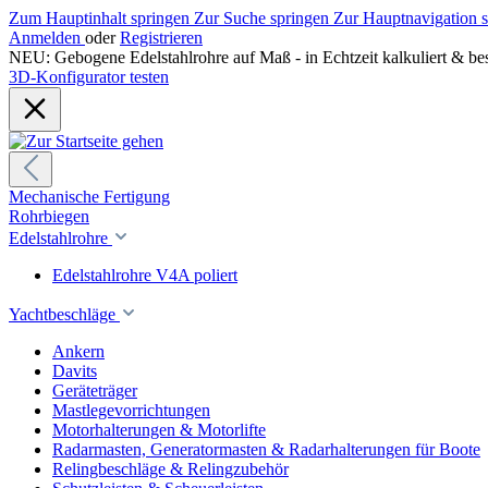
Zum Hauptinhalt springen
Zur Suche springen
Zur Hauptnavigation 
Anmelden
oder
Registrieren
NEU: Gebogene Edelstahlrohre auf Maß - in Echtzeit kalkuliert & bes
3D-Konfigurator testen
Mechanische Fertigung
Rohrbiegen
Edelstahlrohre
Edelstahlrohre V4A poliert
Yachtbeschläge
Ankern
Davits
Geräteträger
Mastlegevorrichtungen
Motorhalterungen & Motorlifte
Radarmasten, Generatormasten & Radarhalterungen für Boote
Relingbeschläge & Relingzubehör