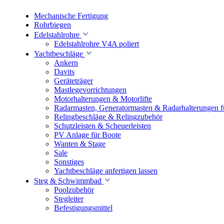
Mechanische Fertigung
Rohrbiegen
Edelstahlrohre
Edelstahlrohre V4A poliert
Yachtbeschläge
Ankern
Davits
Geräteträger
Mastlegevorrichtungen
Motorhalterungen & Motorlifte
Radarmasten, Generatormasten & Radarhalterungen f
Relingbeschläge & Relingzubehör
Schutzleisten & Scheuerleisten
PV Anlage für Boote
Wanten & Stage
Sale
Sonstiges
Yachtbeschläge anfertigen lassen
Steg & Schwimmbad
Poolzubehör
Stegleiter
Befestigungsmittel